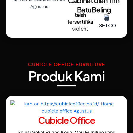
Cabinet oleh Tim
BatuBeling
telah
tersertifika
SETCO
si oleh :
CUBICLE OFFICE FURNITURE
Produk Kami
Cubicle Office
Solusi Sekat Ruang Kerja. Mau Furniture yang