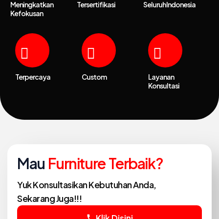
Meningkatkan
Tersertifikasi
Seluruh Indonesia
Kefokusan
Terpercaya
Custom
Layanan
Konsultasi
Mau
Furniture Terbaik?
Yuk Konsultasikan Kebutuhan Anda,
Sekarang Juga!!!
Klik Disini
phone