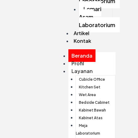
Laboratorium
Lemari
Asam
Laboratorium
Artikel
Kontak
Beranda
Profil
Layanan
Cubicle Office
Kitchen Set
Wet Area
Bedside Cabinet
Kabinet Bawah
Kabinet Atas
Meja
Laboratorium