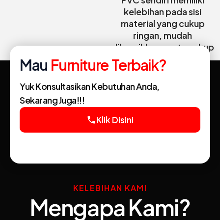
kelebihan pada sisi
material yang cukup
ringan, mudah
dibersihkan, serta cukup
tahan air dan api, serta
Mau
Furniture Terbaik?
harga yang lebih
ekonomis, meski
Yuk Konsultasikan Kebutuhan Anda,
kekuatan dari material ini
Sekarang Juga!!!
masih di bawah phenolic
resin.
Klik Disini
phone
KELEBIHAN KAMI
Mengapa Kami?