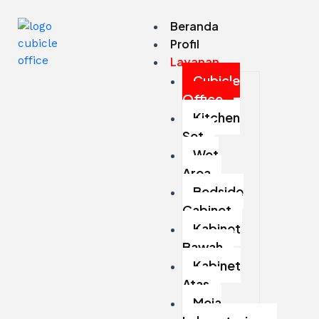
Beranda
Profil
Layanan
Cubicle
Office
Kitchen
Set
Wet
Area
Bedside
Cabinet
Kabinet
Bawah
Kabinet
Atas
Meja