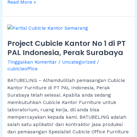
Read More »
Project
Cubicle
Project Cubicle Kantor No 1 di PT
Kantor
No
PAL Indonesia, Perak Surabaya
1
Tinggalkan Komentar
/
Uncategorized
/
di
cubicleoffice
PT
PAL
BATUBELING – Alhamdulillah pemasangan Cubicle
Indonesia,
Kantor Furniture di PT PAL Indonesia, Perak
Perak
Surabaya telah selesai. Apabila anda sedang
Surabaya
membutuhkan Cubicle Kantor Furniture untuk
laboratorium, ruang kerja, dll anda bisa
mempercayakan kepada kami. BATUBELING adalah
salah satu aplikator dan kontraktor jasa produksi
dan pemasangan Spesialist Cubicle Office Furniture