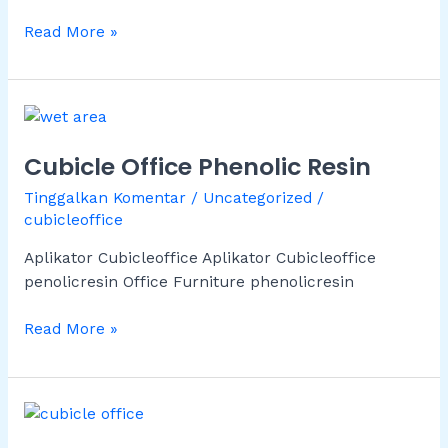
Read More »
Cubicle
Office
Cubicle Office Phenolic Resin
Phenolic
Resin
Tinggalkan Komentar
/
Uncategorized
/
cubicleoffice
Aplikator Cubicleoffice Aplikator Cubicleoffice
penolicresin Office Furniture phenolicresin
Read More »
Pentingnya
Penataan