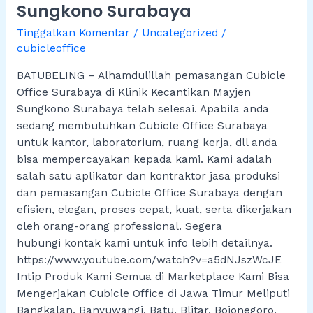
No
Sungkono Surabaya
1
Tinggalkan Komentar
/
Uncategorized
/
di
cubicleoffice
Klinik
Kecantikan
BATUBELING – Alhamdulillah pemasangan Cubicle
Mayjen
Office Surabaya di Klinik Kecantikan Mayjen
Sungkono
Sungkono Surabaya telah selesai. Apabila anda
Surabaya
sedang membutuhkan Cubicle Office Surabaya
untuk kantor, laboratorium, ruang kerja, dll anda
bisa mempercayakan kepada kami. Kami adalah
salah satu aplikator dan kontraktor jasa produksi
dan pemasangan Cubicle Office Surabaya dengan
efisien, elegan, proses cepat, kuat, serta dikerjakan
oleh orang-orang professional. Segera
hubungi kontak kami untuk info lebih detailnya.
https://www.youtube.com/watch?v=a5dNJszWcJE
Intip Produk Kami Semua di Marketplace Kami Bisa
Mengerjakan Cubicle Office di Jawa Timur Meliputi
Bangkalan, Banyuwangi, Batu, Blitar, Bojonegoro,