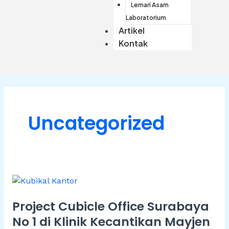
Lemari Asam
Laboratorium
Artikel
Kontak
Uncategorized
Project
Cubicle
Project Cubicle Office Surabaya
Office
Surabaya
No 1 di Klinik Kecantikan Mayjen