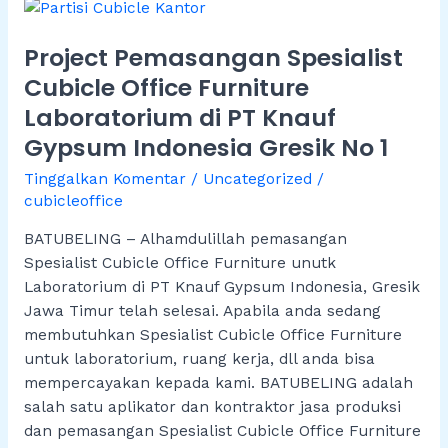
Project
Pemasangan
Project Pemasangan Spesialist
Spesialist
Cubicle
Cubicle Office Furniture
Office
Laboratorium di PT Knauf
Furniture
Gypsum Indonesia Gresik No 1
Laboratorium
di
Tinggalkan Komentar
/
Uncategorized
/
PT
cubicleoffice
Knauf
BATUBELING – Alhamdulillah pemasangan
Gypsum
Spesialist Cubicle Office Furniture unutk
Indonesia
Laboratorium di PT Knauf Gypsum Indonesia, Gresik
Gresik
Jawa Timur telah selesai. Apabila anda sedang
No
membutuhkan Spesialist Cubicle Office Furniture
1
untuk laboratorium, ruang kerja, dll anda bisa
mempercayakan kepada kami. BATUBELING adalah
salah satu aplikator dan kontraktor jasa produksi
dan pemasangan Spesialist Cubicle Office Furniture